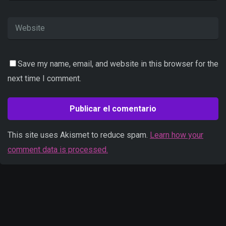
Save my name, email, and website in this browser for the
next time I comment.
This site uses Akismet to reduce spam.
Learn how your
comment data is processed.