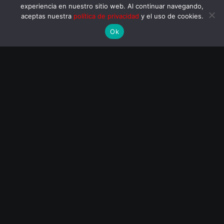
¡GIRE TODOS LOS DÍAS, GANE
¡Premio de bienvenida hasta
experiencia en nuestro sitio web. Al continuar navegando,
SIEMPRE! ¡CONSIGUE TUS
$3,500!
aceptas nuestra
política de privacidad
y el uso de cookies.
PREMIOS GRATIS!
Ok
BetBoom Perú
Te Apuesto Perú
Hasta 100% en deportes y 15 USD
¡Bono de bienvenida del 100%!
FB!
Duplica tu primer depósito con Te
Apuesto