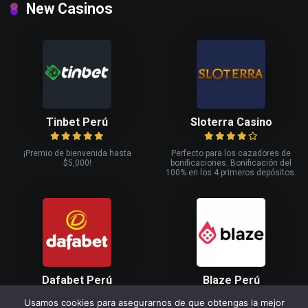
New Casinos
Tinbet Perú
Sloterra Casino
¡Premio de bienvenida hasta
Perfecto para los cazadores de
$5,000!
bonificaciones. Bonificación del
100% en los 4 primeros depósitos.
Dafabet Perú
Blaze Perú
Usamos cookies para asegurarnos de que obtengas la mejor