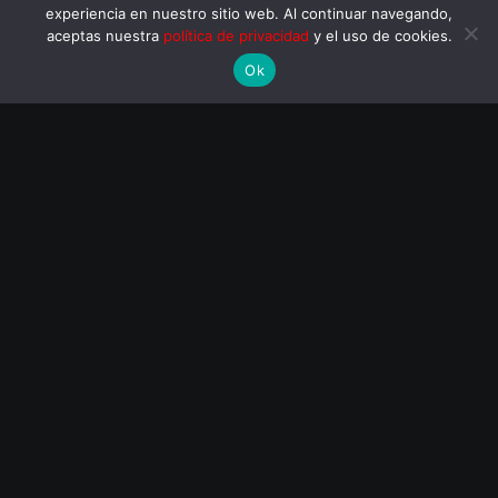
¡GIRE TODOS LOS DÍAS, GANE
¡Premio de bienvenida hasta
experiencia en nuestro sitio web. Al continuar navegando,
SIEMPRE! ¡CONSIGUE TUS
$3,500!
aceptas nuestra
política de privacidad
y el uso de cookies.
PREMIOS GRATIS!
Ok
BetBoom Perú
Te Apuesto Perú
Hasta 100% en deportes y 15 USD
¡Bono de bienvenida del 100%!
FB!
Duplica tu primer depósito con Te
Apuesto