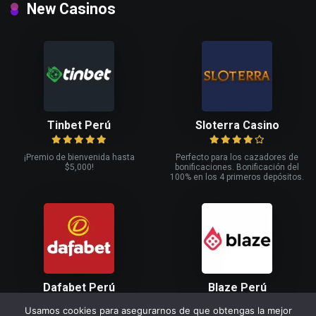
New Casinos
Tinbet Perú
Sloterra Casino
¡Premio de bienvenida hasta
Perfecto para los cazadores de
$5,000!
bonificaciones. Bonificación del
100% en los 4 primeros depósitos.
Dafabet Perú
Blaze Perú
Usamos cookies para asegurarnos de que obtengas la mejor