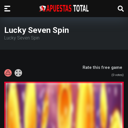
Lucky Seven Spin
Lucky Seven Spin
Rate this free game
(
0
votes)