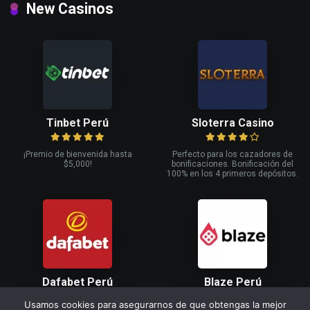
New Casinos
Tinbet Perú
Sloterra Casino
¡Premio de bienvenida hasta
Perfecto para los cazadores de
$5,000!
bonificaciones. Bonificación del
100% en los 4 primeros depósitos.
Dafabet Perú
Blaze Perú
Usamos cookies para asegurarnos de que obtengas la mejor