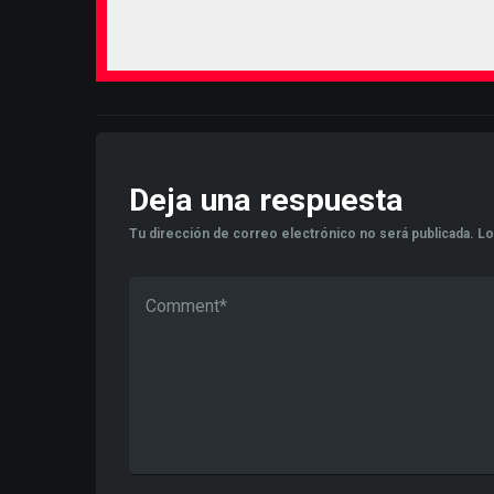
Deja una respuesta
Tu dirección de correo electrónico no será publicada.
Lo