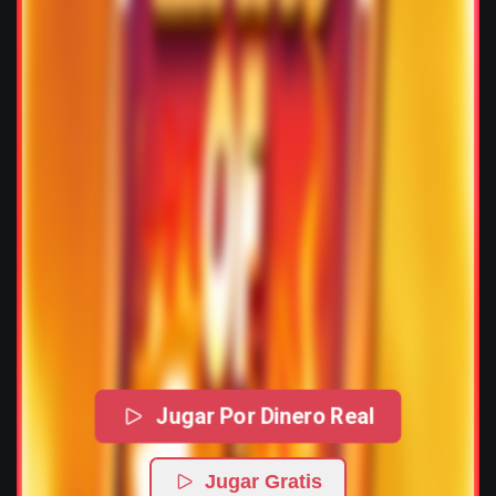
Jugar Por Dinero Real
Jugar Gratis