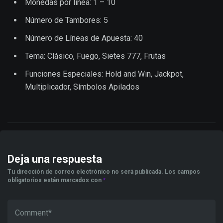
Monedas por línea: 1 – 10
Número de Tambores: 5
Número de Líneas de Apuesta: 40
Tema: Clásico, Fuego, Sietes 777, Frutas
Funciones Especiales: Hold and Win, Jackpot,
Multiplicador, Símbolos Apilados
Deja una respuesta
Tu dirección de correo electrónico no será publicada.
Los campos
obligatorios están marcados con
*