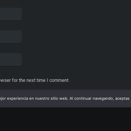
owser for the next time I comment.
or experiencia en nuestro sitio web. Al continuar navegando, aceptas
how your comment data is processed.