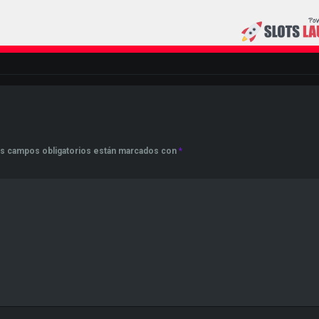
s campos obligatorios están marcados con
*