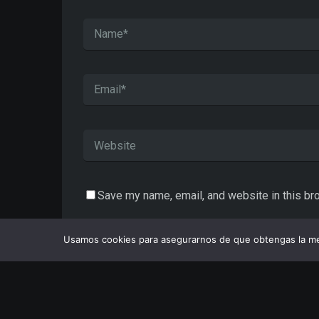
Save my name, email, and website in this br
Usamos cookies para asegurarnos de que obtengas la mej
This site uses Akismet to reduce spam.
Learn 