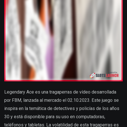
Legendary Ace es una tragaperras de vídeo desarrollada
por FBM, lanzada al mercado el 02.10.2023. Este juego se
inspira en la temática de detectives y policías de los años
30 y está disponible para su uso en computadoras,
teléfonos y tabletas. La volatilidad de esta tragaperras es