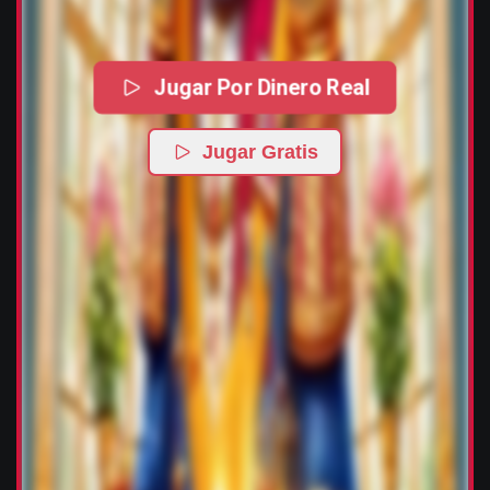
Jugar Por Dinero Real
Jugar Gratis