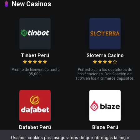
New Casinos
Tinbet Perú
Sloterra Casino
¡Premio de bienvenida hasta
Perfecto para los cazadores de
$5,000!
bonificaciones. Bonificación del
100% en los 4 primeros depósitos.
Dafabet Perú
Blaze Perú
Usamos cookies para asegurarnos de que obtengas la mejor