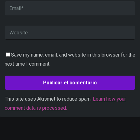
Save my name, email, and website in this browser for the
next time I comment.
This site uses Akismet to reduce spam.
Learn how your
comment data is processed.