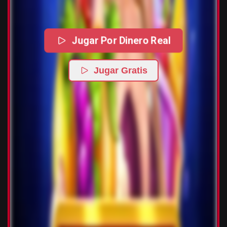
Jugar Por Dinero Real
Jugar Gratis