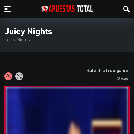
Juicy Nights
Juicy Nights
Rate this free game
(
0
votes)