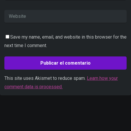
Save my name, email, and website in this browser for the
next time I comment.
This site uses Akismet to reduce spam.
Learn how your
comment data is processed.