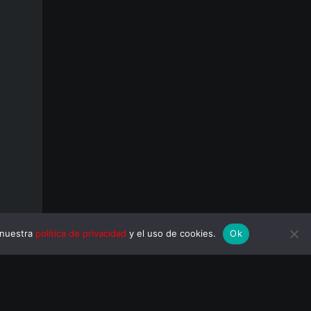
 nuestra
política de privacidad
y el uso de cookies.
Ok