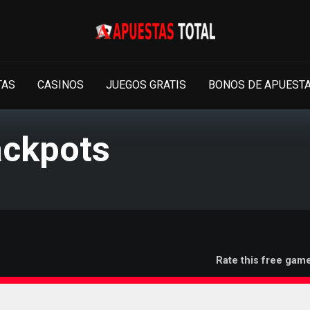
TAS
CASINOS
JUEGOS GRATIS
BONOS DE APUEST
ackpots
Rate this free gam