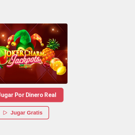
Jugar Por Dinero Real
Jugar Gratis