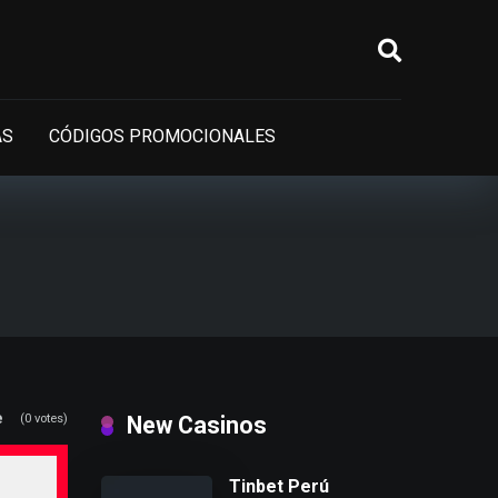
AS
CÓDIGOS PROMOCIONALES
e
New Casinos
(
0
votes)
Tinbet Perú