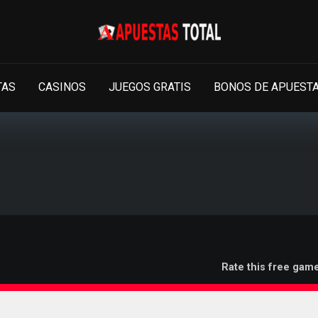
TAS
CASINOS
JUEGOS GRATIS
BONOS DE APUEST
Rate this free gam