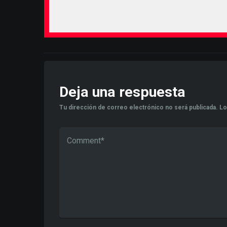
Deja una respuesta
Tu dirección de correo electrónico no será publicada.
Lo