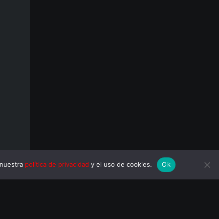
 nuestra
política de privacidad
y el uso de cookies.
Ok