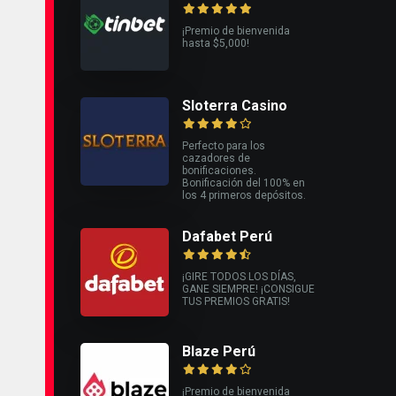
¡Premio de bienvenida
hasta $5,000!
Sloterra Casino
Perfecto para los
cazadores de
bonificaciones.
Bonificación del 100% en
los 4 primeros depósitos.
Dafabet Perú
¡GIRE TODOS LOS DÍAS,
GANE SIEMPRE! ¡CONSIGUE
TUS PREMIOS GRATIS!
Blaze Perú
¡Premio de bienvenida