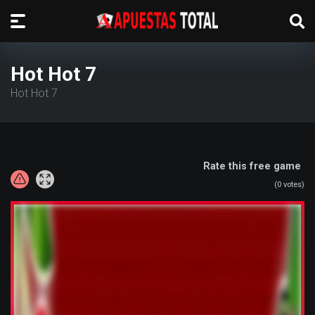
Hot Hot 7
Hot Hot 7
Rate this free game
(
0
votes)