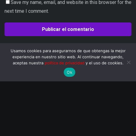
Save my name, email, and website in this browser for the
next time I comment.
This site uses Akismet to reduce spam.
Learn how your
Usamos cookies para asegurarnos de que obtengas la mejor
comment data is processed.
experiencia en nuestro sitio web. Al continuar navegando,
aceptas nuestra
política de privacidad
y el uso de cookies.
Ok
New Casinos