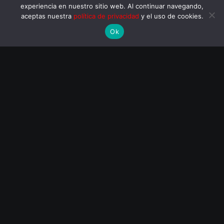
¡GIRE TODOS LOS DÍAS, GANE
¡Premio de bienvenida hasta
experiencia en nuestro sitio web. Al continuar navegando,
SIEMPRE! ¡CONSIGUE TUS
$3,500!
aceptas nuestra
política de privacidad
y el uso de cookies.
PREMIOS GRATIS!
Ok
BetBoom Perú
Te Apuesto Perú
Hasta 100% en deportes y 15 USD
¡Bono de bienvenida del 100%!
FB!
Duplica tu primer depósito con Te
Apuesto