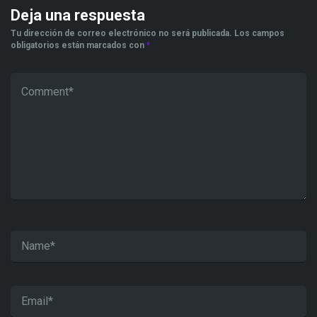
Deja una respuesta
Tu dirección de correo electrónico no será publicada.
Los campos
obligatorios están marcados con
*