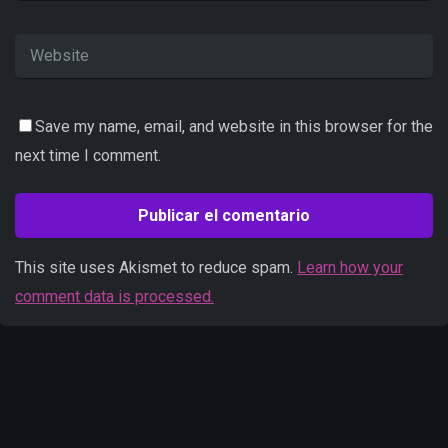
Save my name, email, and website in this browser for the
next time I comment.
This site uses Akismet to reduce spam.
Learn how your
comment data is processed.