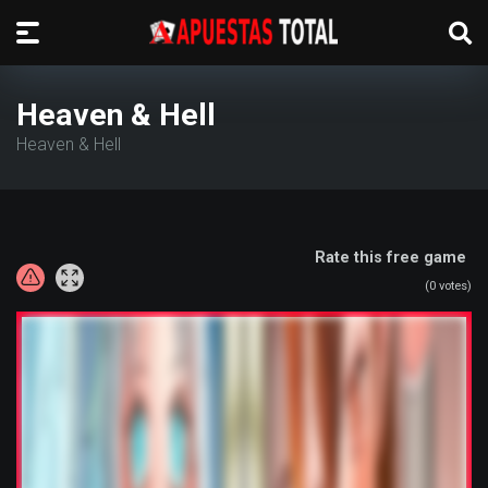
Heaven & Hell
Heaven & Hell
Rate this free game
(
0
votes)