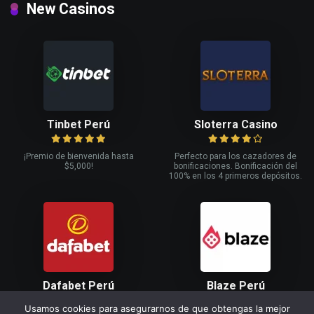
New Casinos
Tinbet Perú
Sloterra Casino
¡Premio de bienvenida hasta
Perfecto para los cazadores de
$5,000!
bonificaciones. Bonificación del
100% en los 4 primeros depósitos.
Dafabet Perú
Blaze Perú
Usamos cookies para asegurarnos de que obtengas la mejor