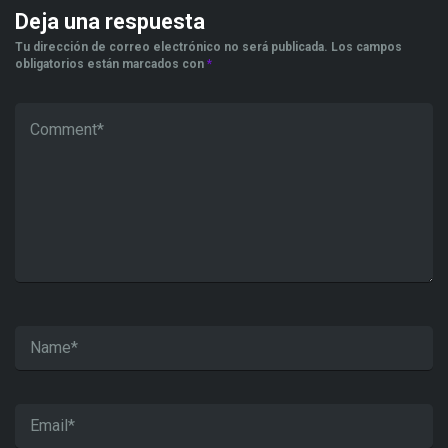
Deja una respuesta
Tu dirección de correo electrónico no será publicada.
Los campos
obligatorios están marcados con
*