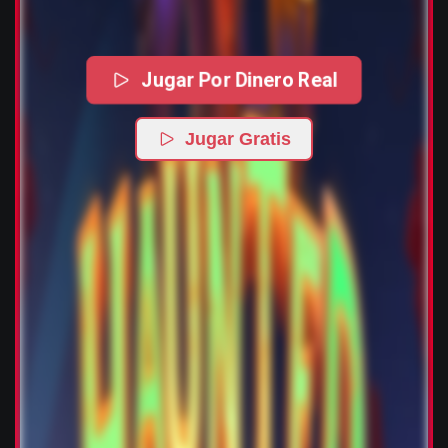
Jugar Por Dinero Real
Jugar Gratis