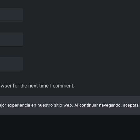
owser for the next time I comment.
or experiencia en nuestro sitio web. Al continuar navegando, aceptas
how your comment data is processed.