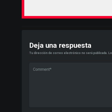
Deja una respuesta
Tu dirección de correo electrónico no será publicada.
Lo