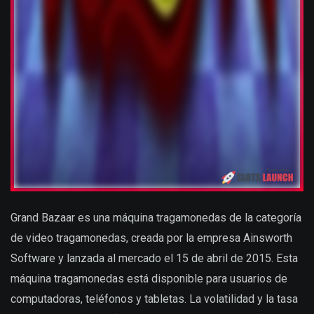
Grand Bazaar es una máquina tragamonedas de la categoría
de video tragamonedas, creada por la empresa Ainsworth
Software y lanzada al mercado el 15 de abril de 2015. Esta
máquina tragamonedas está disponible para usuarios de
computadoras, teléfonos y tabletas. La volatilidad y la tasa