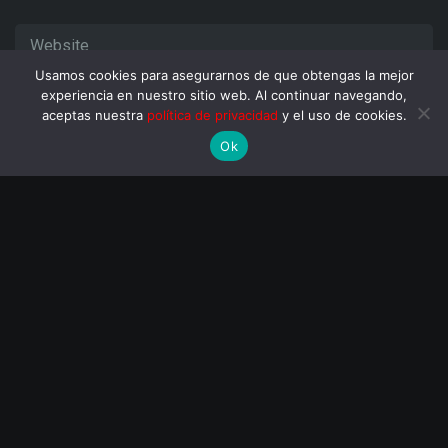
Usamos cookies para asegurarnos de que obtengas la mejor
experiencia en nuestro sitio web. Al continuar navegando,
Save my name, email, and website in this browser for the
aceptas nuestra
política de privacidad
y el uso de cookies.
next time I comment.
Ok
This site uses Akismet to reduce spam.
Learn how your
comment data is processed.