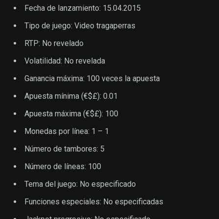
Fecha de lanzamiento: 15.04.2015
Tipo de juego: Video tragaperras
RTP: No revelado
Volatilidad: No revelada
Ganancia máxima: 100 veces la apuesta
Apuesta mínima (€$£): 0.01
Apuesta máxima (€$£): 100
Monedas por línea: 1 – 1
Número de tambores: 5
Número de líneas: 100
Tema del juego: No especificado
Funciones especiales: No especificadas