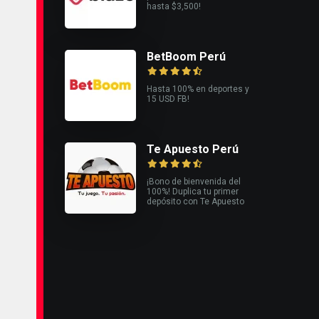
hasta $3,500!
BetBoom Perú
Hasta 100% en deportes y
15 USD FB!
Te Apuesto Perú
¡Bono de bienvenida del
100%! Duplica tu primer
depósito con Te Apuesto