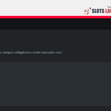
s campos obligatorios están marcados con
*