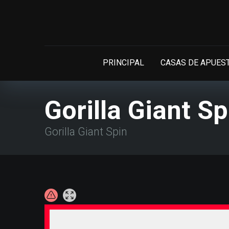
PRINCIPAL
CASAS DE APUES
Gorilla Giant Sp
Gorilla Giant Spin