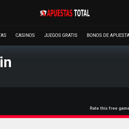
TAS
CASINOS
JUEGOS GRATIS
BONOS DE APUEST
in
Rate this free gam