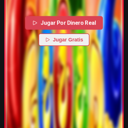
Jugar Por Dinero Real
Jugar Gratis