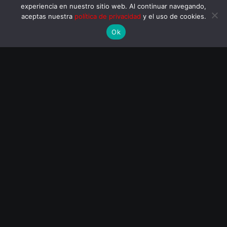
¡GIRE TODOS LOS DÍAS, GANE
¡Premio de bienvenida hasta
experiencia en nuestro sitio web. Al continuar navegando,
SIEMPRE! ¡CONSIGUE TUS
$3,500!
aceptas nuestra
política de privacidad
y el uso de cookies.
PREMIOS GRATIS!
Ok
BetBoom Perú
Te Apuesto Perú
Hasta 100% en deportes y 15 USD
¡Bono de bienvenida del 100%!
FB!
Duplica tu primer depósito con Te
Apuesto