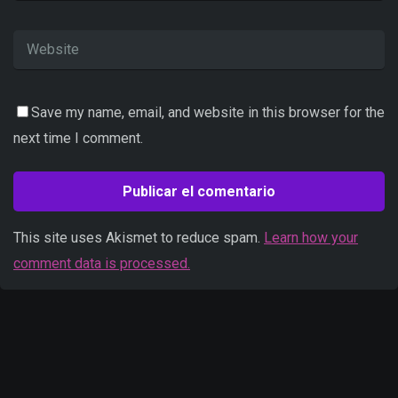
Save my name, email, and website in this browser for the
next time I comment.
This site uses Akismet to reduce spam.
Learn how your
comment data is processed.