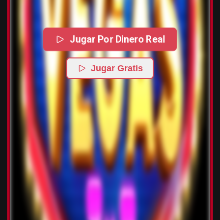
Jugar Por Dinero Real
Jugar Gratis