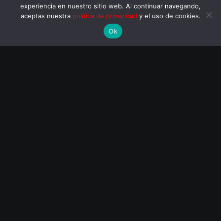
¡GIRE TODOS LOS DÍAS, GANE
¡Premio de bienvenida hasta
experiencia en nuestro sitio web. Al continuar navegando,
SIEMPRE! ¡CONSIGUE TUS
$3,500!
aceptas nuestra
política de privacidad
y el uso de cookies.
PREMIOS GRATIS!
Ok
BetBoom Perú
Te Apuesto Perú
Hasta 100% en deportes y 15 USD
¡Bono de bienvenida del 100%!
FB!
Duplica tu primer depósito con Te
Apuesto