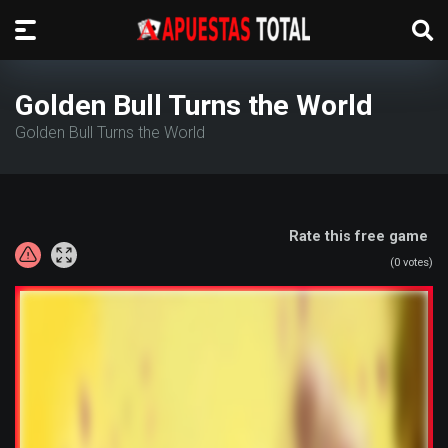
Golden Bull Turns the World
Golden Bull Turns the World
Rate this free game
(
0
votes)