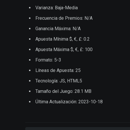
Varianza: Baja-Media
Frecuencia de Premios: N/A
Ganancia Máxima: N/A
Apuesta Mínima $, €, £: 0.2
Apuesta Máxima $, €, £: 100
Formato: 5-3
Líneas de Apuesta: 25
Tecnología: JS, HTML5
Tamaño del Juego: 28.1 MB
Última Actualización: 2023-10-18