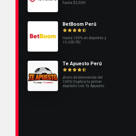
hasta $3,500!
BetBoom Perú
Hasta 100% en deportes y
15 USD FB!
Te Apuesto Perú
¡Bono de bienvenida del
100%! Duplica tu primer
depósito con Te Apuesto