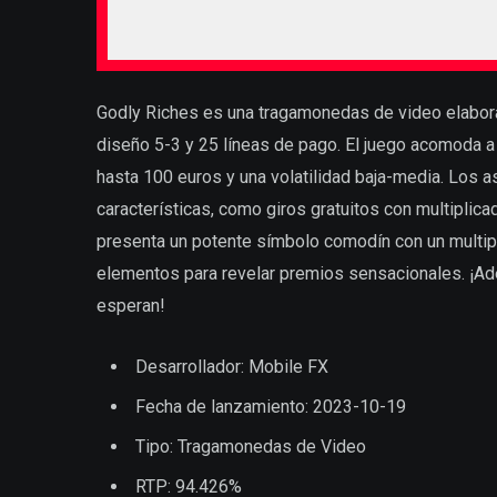
Godly Riches es una tragamonedas de video elabor
diseño 5-3 y 25 líneas de pago. El juego acomoda 
hasta 100 euros y una volatilidad baja-media. Los
características, como giros gratuitos con multiplica
presenta un potente símbolo comodín con un multipl
elementos para revelar premios sensacionales. ¡Ad
esperan!
Desarrollador: Mobile FX
Fecha de lanzamiento: 2023-10-19
Tipo: Tragamonedas de Video
RTP: 94.426%