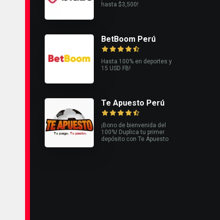
hasta $3,500!
BetBoom Perú
Hasta 100% en deportes y
15 USD FB!
Te Apuesto Perú
¡Bono de bienvenida del
100%! Duplica tu primer
depósito con Te Apuesto