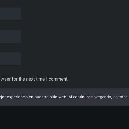
owser for the next time I comment.
or experiencia en nuestro sitio web. Al continuar navegando, aceptas
how your comment data is processed.