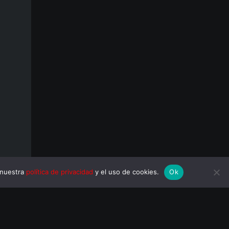
 nuestra
política de privacidad
y el uso de cookies.
Ok