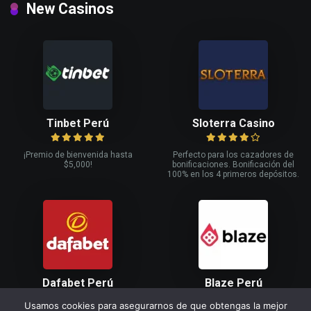
New Casinos
Tinbet Perú
Sloterra Casino
¡Premio de bienvenida hasta
Perfecto para los cazadores de
$5,000!
bonificaciones. Bonificación del
100% en los 4 primeros depósitos.
Dafabet Perú
Blaze Perú
Usamos cookies para asegurarnos de que obtengas la mejor