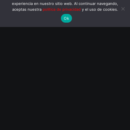
¡GIRE TODOS LOS DÍAS, GANE
¡Premio de bienvenida hasta
experiencia en nuestro sitio web. Al continuar navegando,
SIEMPRE! ¡CONSIGUE TUS
$3,500!
aceptas nuestra
política de privacidad
y el uso de cookies.
PREMIOS GRATIS!
Ok
BetBoom Perú
Te Apuesto Perú
Hasta 100% en deportes y 15 USD
¡Bono de bienvenida del 100%!
FB!
Duplica tu primer depósito con Te
Apuesto