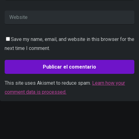
Save my name, email, and website in this browser for the
next time I comment.
This site uses Akismet to reduce spam.
Learn how your
comment data is processed.