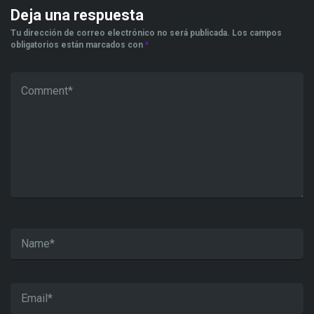
Deja una respuesta
Tu dirección de correo electrónico no será publicada.
Los campos
obligatorios están marcados con
*