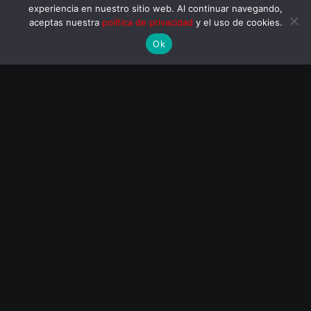
¡GIRE TODOS LOS DÍAS, GANE
¡Premio de bienvenida hasta
experiencia en nuestro sitio web. Al continuar navegando,
SIEMPRE! ¡CONSIGUE TUS
$3,500!
aceptas nuestra
política de privacidad
y el uso de cookies.
PREMIOS GRATIS!
Ok
BetBoom Perú
Te Apuesto Perú
Hasta 100% en deportes y 15 USD
¡Bono de bienvenida del 100%!
FB!
Duplica tu primer depósito con Te
Apuesto