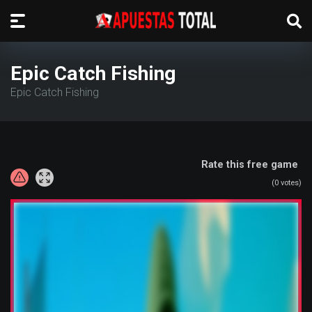
Epic Catch Fishing
Epic Catch Fishing
Rate this free game
(
0
votes)