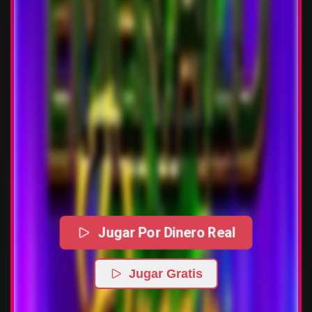
Jugar Por Dinero Real
Jugar Gratis