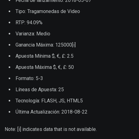
Fecha de lanzamiento: 2018-05-07
Tipo: Tragamonedas de Video
RTP: 94.09%
Varianza: Medio
Ganancia Máxima: 125000[i]
Apuesta Mínima $, €, £: 2.5
Apuesta Máxima $, €, £: 50
Formato: 5-3
Líneas de Apuesta: 25
Tecnología: FLASH, JS, HTML5
Última Actualización: 2018-08-22
Note: [i] indicates data that is not available.