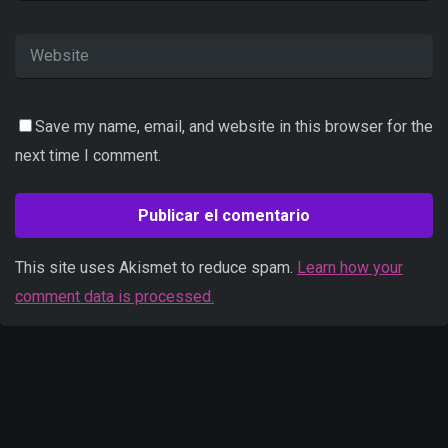
Save my name, email, and website in this browser for the
next time I comment.
This site uses Akismet to reduce spam.
Learn how your
comment data is processed.