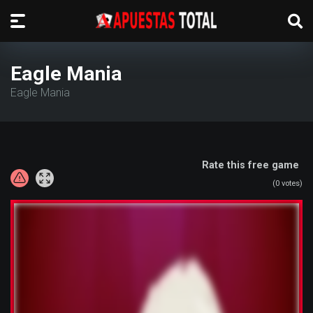
Eagle Mania
Eagle Mania
Rate this free game
(
0
votes)