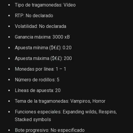
Tipo de tragamonedas: Vídeo
RTP: No declarado
Volatilidad: No declarada
Ganancia máxima: 3000 xB
Apuesta mínima ($€£): 0.20
Apuesta máxima ($€£): 200
Monedas por línea: 1 – 1
Número de rodillos: 5
Líneas de apuesta: 20
Tema de la tragamonedas: Vampiros, Horror
Funciones especiales: Expanding wilds, Respins,
Stacked symbols
Bote progresivo: No especificado