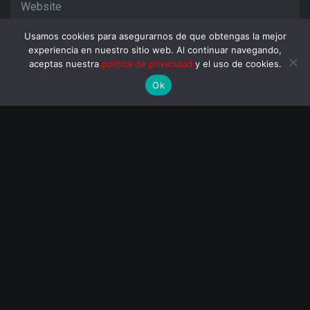
Usamos cookies para asegurarnos de que obtengas la mejor
experiencia en nuestro sitio web. Al continuar navegando,
Save my name, email, and website in this browser for the
aceptas nuestra
política de privacidad
y el uso de cookies.
next time I comment.
Ok
This site uses Akismet to reduce spam.
Learn how your
comment data is processed.
New Casinos