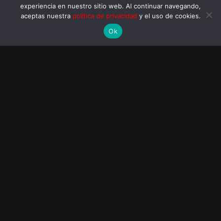
¡GIRE TODOS LOS DÍAS, GANE
¡Premio de bienvenida hasta
experiencia en nuestro sitio web. Al continuar navegando,
SIEMPRE! ¡CONSIGUE TUS
$3,500!
aceptas nuestra
política de privacidad
y el uso de cookies.
PREMIOS GRATIS!
Ok
BetBoom Perú
Te Apuesto Perú
Hasta 100% en deportes y 15 USD
¡Bono de bienvenida del 100%!
FB!
Duplica tu primer depósito con Te
Apuesto