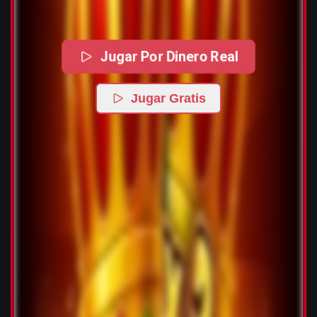
Jugar Por Dinero Real
Jugar Gratis