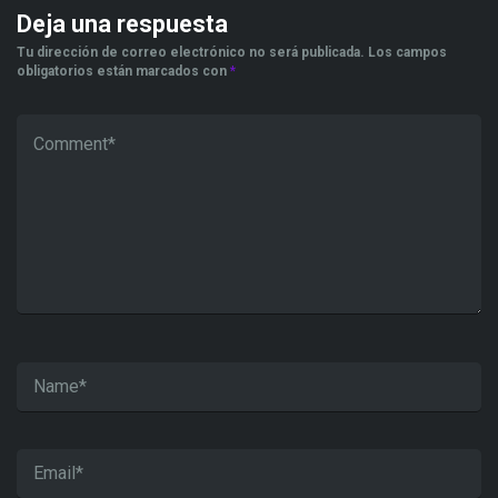
Deja una respuesta
Tu dirección de correo electrónico no será publicada.
Los campos
obligatorios están marcados con
*