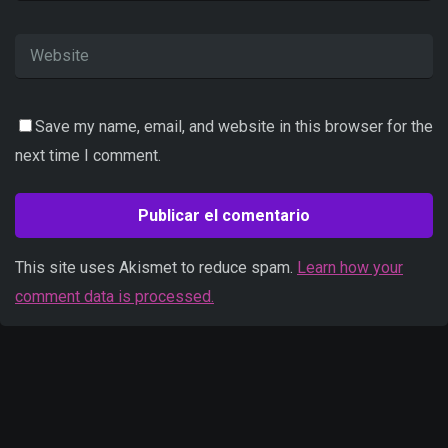
Save my name, email, and website in this browser for the
next time I comment.
This site uses Akismet to reduce spam.
Learn how your
comment data is processed.