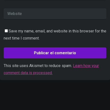
Save my name, email, and website in this browser for the
next time I comment.
This site uses Akismet to reduce spam.
Learn how your
comment data is processed.