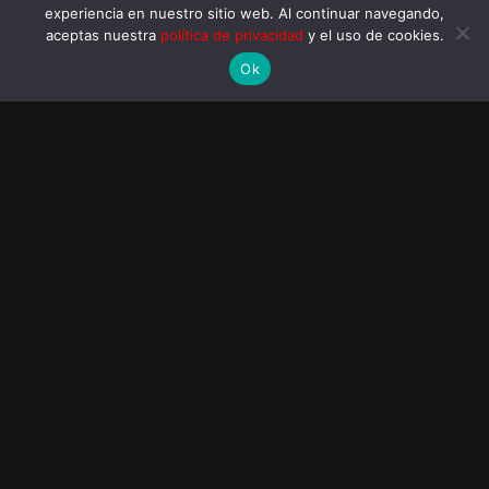
¡GIRE TODOS LOS DÍAS, GANE
¡Premio de bienvenida hasta
experiencia en nuestro sitio web. Al continuar navegando,
SIEMPRE! ¡CONSIGUE TUS
$3,500!
aceptas nuestra
política de privacidad
y el uso de cookies.
PREMIOS GRATIS!
Ok
BetBoom Perú
Te Apuesto Perú
Hasta 100% en deportes y 15 USD
¡Bono de bienvenida del 100%!
FB!
Duplica tu primer depósito con Te
Apuesto