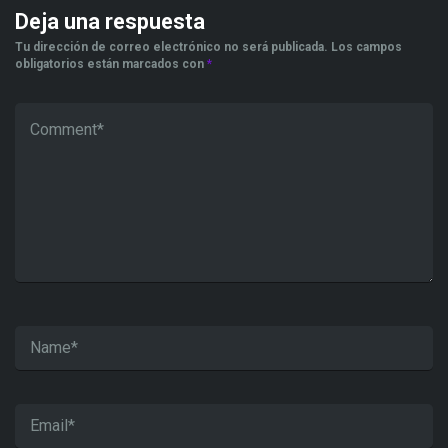
Deja una respuesta
Tu dirección de correo electrónico no será publicada.
Los campos
obligatorios están marcados con
*