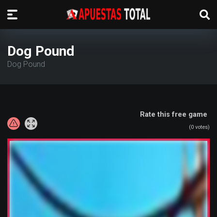
Dog Pound
Dog Pound
Rate this free game
(
0
votes)