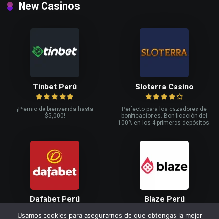
New Casinos
Tinbet Perú
Sloterra Casino
¡Premio de bienvenida hasta
Perfecto para los cazadores de
$5,000!
bonificaciones. Bonificación del
100% en los 4 primeros depósitos.
Dafabet Perú
Blaze Perú
Usamos cookies para asegurarnos de que obtengas la mejor