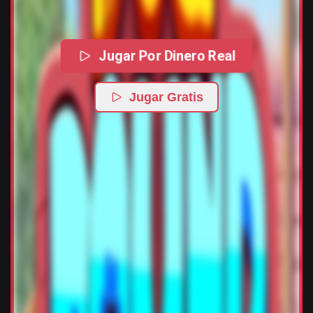
Jugar Por Dinero Real
Jugar Gratis