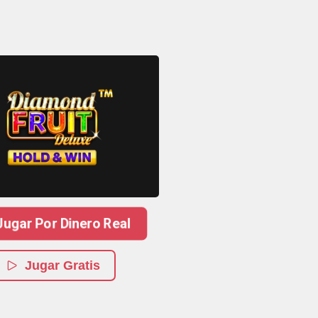
Jugar Por Dinero Real
Jugar Gratis