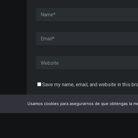
Save my name, email, and website in this br
Usamos cookies para asegurarnos de que obtengas la mej
This site uses Akismet to reduce spam.
Learn 