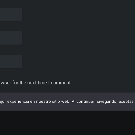
owser for the next time I comment.
or experiencia en nuestro sitio web. Al continuar navegando, aceptas
how your comment data is processed.