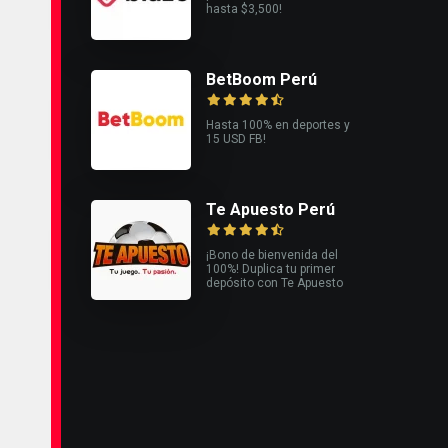
hasta $3,500!
BetBoom Perú
Hasta 100% en deportes y
15 USD FB!
Te Apuesto Perú
¡Bono de bienvenida del
100%! Duplica tu primer
depósito con Te Apuesto