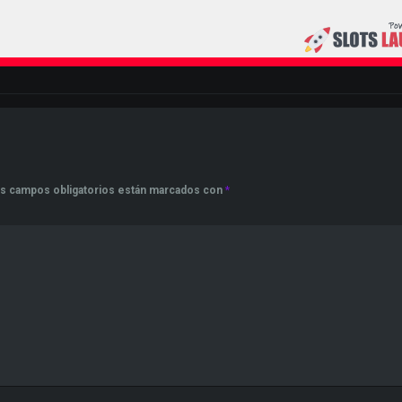
s campos obligatorios están marcados con
*