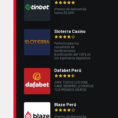
¡Premio de bienvenida
hasta $5,000!
Sloterra Casino
Perfecto para los
cazadores de
bonificaciones.
Bonificación del 100% en
los 4 primeros depósitos.
Dafabet Perú
¡GIRE TODOS LOS DÍAS,
GANE SIEMPRE! ¡CONSIGUE
TUS PREMIOS GRATIS!
Blaze Perú
¡Premio de bienvenida