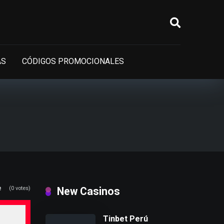
AS
CÓDIGOS PROMOCIONALES
e
New Casinos
(
0
votes)
Tinbet Perú