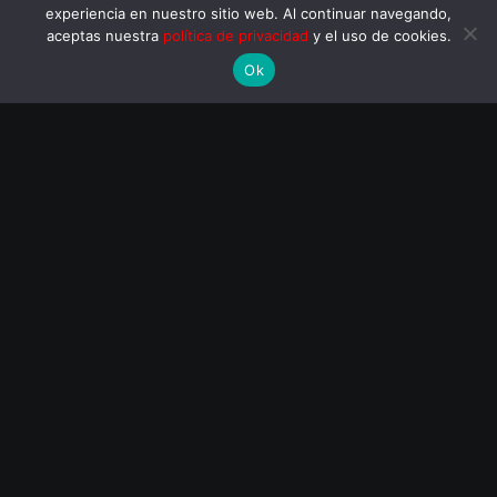
¡GIRE TODOS LOS DÍAS, GANE
¡Premio de bienvenida hasta
experiencia en nuestro sitio web. Al continuar navegando,
SIEMPRE! ¡CONSIGUE TUS
$3,500!
aceptas nuestra
política de privacidad
y el uso de cookies.
PREMIOS GRATIS!
Ok
BetBoom Perú
Te Apuesto Perú
Hasta 100% en deportes y 15 USD
¡Bono de bienvenida del 100%!
FB!
Duplica tu primer depósito con Te
Apuesto