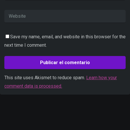
Save my name, email, and website in this browser for the
next time I comment.
This site uses Akismet to reduce spam.
Learn how your
comment data is processed.