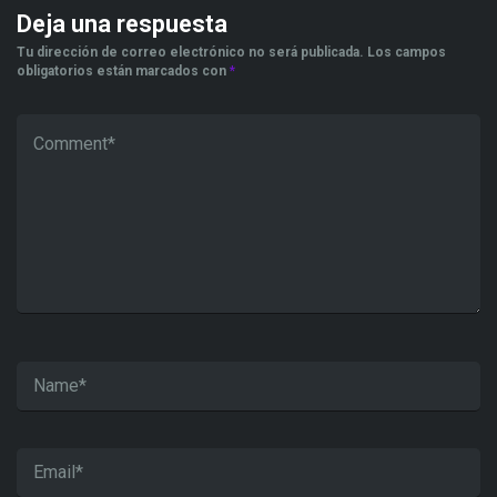
Deja una respuesta
Tu dirección de correo electrónico no será publicada.
Los campos
obligatorios están marcados con
*