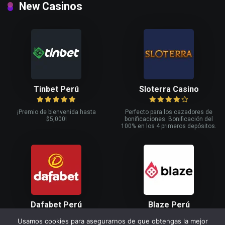
New Casinos
Tinbet Perú
Sloterra Casino
¡Premio de bienvenida hasta
Perfecto para los cazadores de
$5,000!
bonificaciones. Bonificación del
100% en los 4 primeros depósitos.
Dafabet Perú
Blaze Perú
Usamos cookies para asegurarnos de que obtengas la mejor