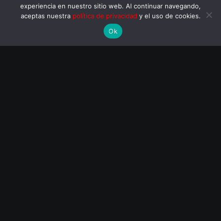
¡GIRE TODOS LOS DÍAS, GANE
¡Premio de bienvenida hasta
experiencia en nuestro sitio web. Al continuar navegando,
SIEMPRE! ¡CONSIGUE TUS
$3,500!
aceptas nuestra
política de privacidad
y el uso de cookies.
PREMIOS GRATIS!
Ok
BetBoom Perú
Te Apuesto Perú
Hasta 100% en deportes y 15 USD
¡Bono de bienvenida del 100%!
FB!
Duplica tu primer depósito con Te
Apuesto