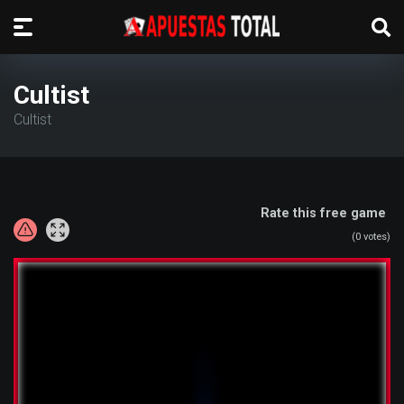
Cultist
Cultist
Rate this free game
(
0
votes)