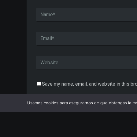
Save my name, email, and website in this br
Usamos cookies para asegurarnos de que obtengas la mej
This site uses Akismet to reduce spam.
Learn 