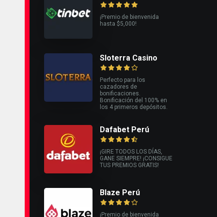
¡Premio de bienvenida
hasta $5,000!
Sloterra Casino
Perfecto para los
cazadores de
bonificaciones.
Bonificación del 100% en
los 4 primeros depósitos.
Dafabet Perú
¡GIRE TODOS LOS DÍAS,
GANE SIEMPRE! ¡CONSIGUE
TUS PREMIOS GRATIS!
Blaze Perú
¡Premio de bienvenida