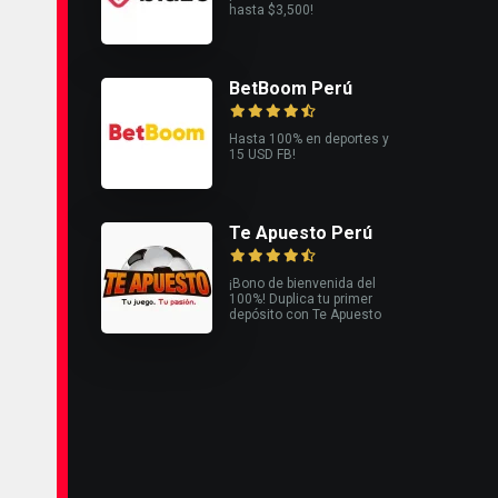
hasta $3,500!
BetBoom Perú
Hasta 100% en deportes y
15 USD FB!
Te Apuesto Perú
¡Bono de bienvenida del
100%! Duplica tu primer
depósito con Te Apuesto