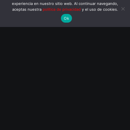
¡GIRE TODOS LOS DÍAS, GANE
¡Premio de bienvenida hasta
experiencia en nuestro sitio web. Al continuar navegando,
SIEMPRE! ¡CONSIGUE TUS
$3,500!
aceptas nuestra
política de privacidad
y el uso de cookies.
PREMIOS GRATIS!
Ok
BetBoom Perú
Te Apuesto Perú
Hasta 100% en deportes y 15 USD
¡Bono de bienvenida del 100%!
FB!
Duplica tu primer depósito con Te
Apuesto