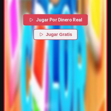
Jugar Por Dinero Real
Jugar Gratis