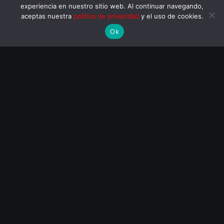
¡GIRE TODOS LOS DÍAS, GANE
¡Premio de bienvenida hasta
experiencia en nuestro sitio web. Al continuar navegando,
SIEMPRE! ¡CONSIGUE TUS
$3,500!
aceptas nuestra
política de privacidad
y el uso de cookies.
PREMIOS GRATIS!
Ok
BetBoom Perú
Te Apuesto Perú
Hasta 100% en deportes y 15 USD
¡Bono de bienvenida del 100%!
FB!
Duplica tu primer depósito con Te
Apuesto