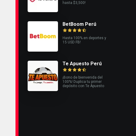
hasta $3,500!
BetBoom Perú
Hasta 100% en deportes y
15 USD FB!
Te Apuesto Perú
¡Bono de bienvenida del
100%! Duplica tu primer
depósito con Te Apuesto