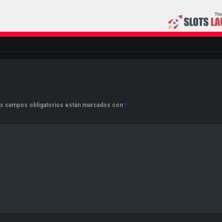
s campos obligatorios están marcados con
*