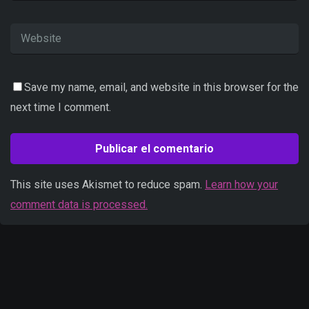
Save my name, email, and website in this browser for the
next time I comment.
This site uses Akismet to reduce spam.
Learn how your
comment data is processed.