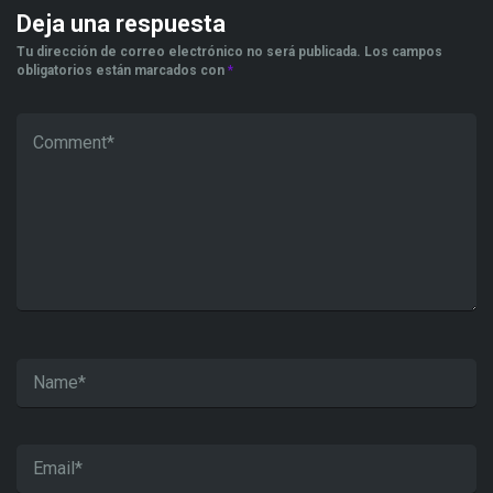
Deja una respuesta
Tu dirección de correo electrónico no será publicada.
Los campos
obligatorios están marcados con
*