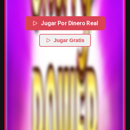
Jugar Por Dinero Real
Jugar Gratis