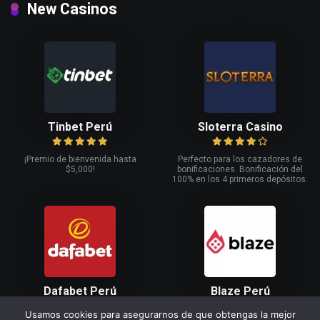
New Casinos
Tinbet Perú
Sloterra Casino
¡Premio de bienvenida hasta
Perfecto para los cazadores de
$5,000!
bonificaciones. Bonificación del
100% en los 4 primeros depósitos.
Dafabet Perú
Blaze Perú
Usamos cookies para asegurarnos de que obtengas la mejor