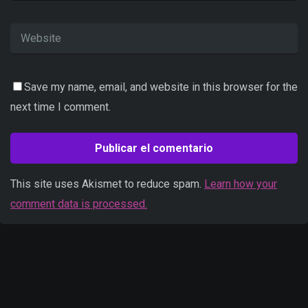
Save my name, email, and website in this browser for the
next time I comment.
This site uses Akismet to reduce spam.
Learn how your
comment data is processed.