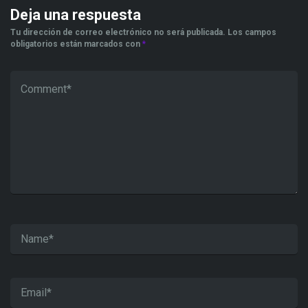
Deja una respuesta
Tu dirección de correo electrónico no será publicada.
Los campos
obligatorios están marcados con
*