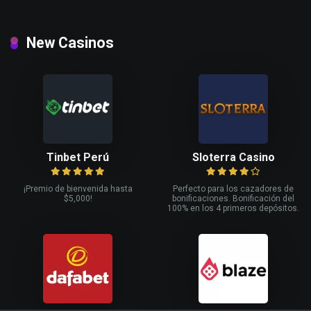
New Casinos
Tinbet Perú
Sloterra Casino
¡Premio de bienvenida hasta
Perfecto para los cazadores de
$5,000!
bonificaciones. Bonificación del
100% en los 4 primeros depósitos.