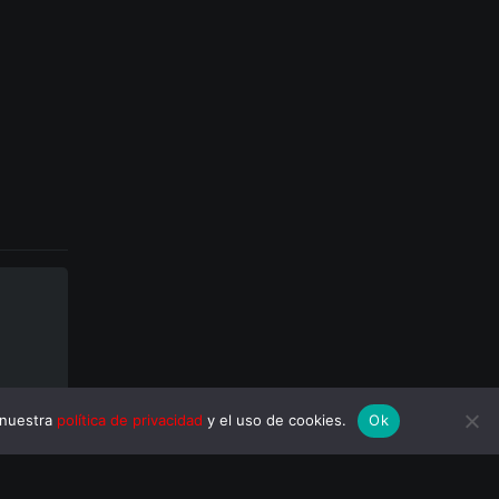
 nuestra
política de privacidad
y el uso de cookies.
Ok