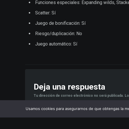
Funciones especiales: Expanding wilds, Stac
Scatter: Sí
Juego de bonificación: Sí
Riesgo/duplicación: No
Juego automático: Sí
Deja una respuesta
Tu dirección de correo electrónico no será publicada.
Lo
Usamos cookies para asegurarnos de que obtengas la mej