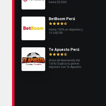
hasta $3,500!
BetBoom Perú
Hasta 100% en deportes y
15 USD FB!
Te Apuesto Perú
¡Bono de bienvenida del
100%! Duplica tu primer
depósito con Te Apuesto