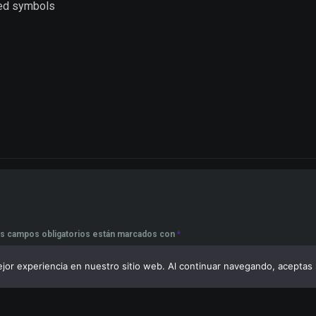
ked symbols
s campos obligatorios están marcados con
*
or experiencia en nuestro sitio web. Al continuar navegando, aceptas