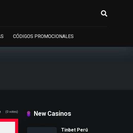
AS
CÓDIGOS PROMOCIONALES
e
New Casinos
(
0
votes)
Tinbet Perú